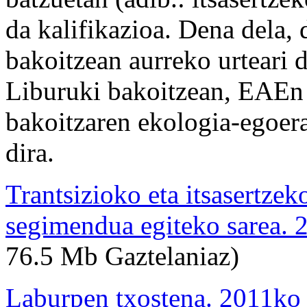
da kalifikazioa. Dena dela, d
bakoitzean aurreko urteari 
Liburuki bakoitzean, EAEn 
bakoitzaren ekologia-egoera
dira.
Trantsizioko eta itsasertze
segimendua egiteko sarea. 
76.5 Mb Gaztelaniaz)
Laburpen txostena. 2011ko