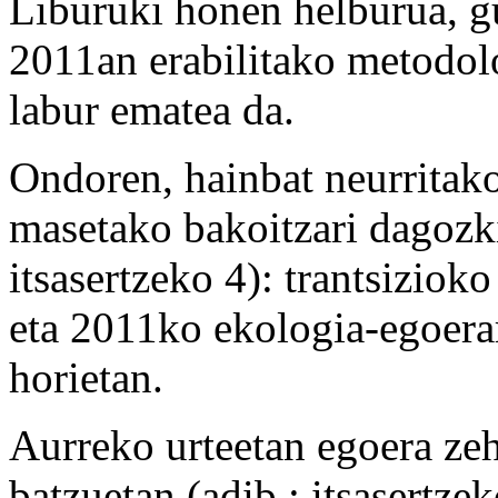
Liburuki honen helburua, gur
2011an erabilitako metodolo
labur ematea da.
Ondoren, hainbat neurritako
masetako bakoitzari dagozk
itsasertzeko 4): trantsiziok
eta 2011ko ekologia-egoerar
horietan.
Aurreko urteetan egoera zeh
batzuetan (adib.: itsasertze