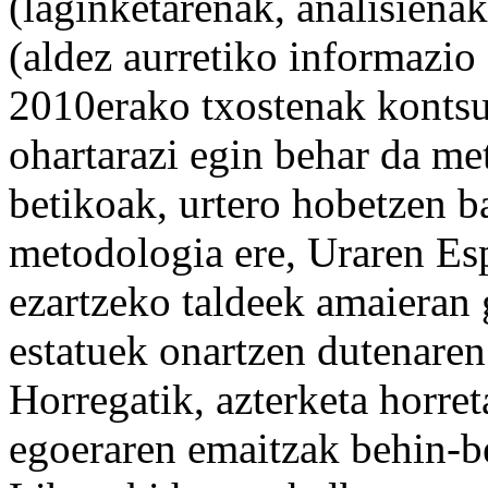
(laginketarenak, analisiena
(aldez aurretiko informazio 
2010erako txostenak kontsul
ohartarazi egin behar da me
betikoak, urtero hobetzen ba
metodologia ere, Uraren Es
ezartzeko taldeek amaieran
estatuek onartzen dutenaren
Horregatik, azterketa horret
egoeraren emaitzak behin-be