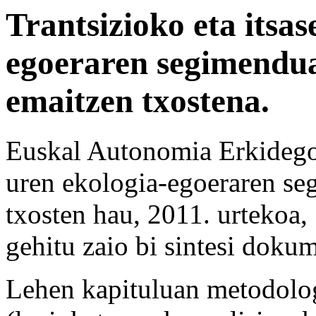
Trantsizioko eta itsas
egoeraren segimendua
emaitzen txostena.
Euskal Autonomia Erkidegok
uren ekologia-egoeraren se
txosten hau, 2011. urtekoa, 
gehitu zaio bi sintesi dokum
Lehen kapituluan metodolog