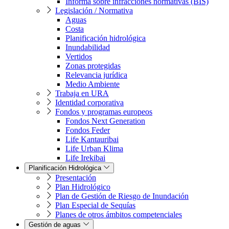
Informa sobre infracciones normativas (BIS)
Legislación / Normativa
Aguas
Costa
Planificación hidrológica
Inundabilidad
Vertidos
Zonas protegidas
Relevancia jurídica
Medio Ambiente
Trabaja en URA
Identidad corporativa
Fondos y programas europeos
Fondos Next Generation
Fondos Feder
Life Kantauribai
Life Urban Klima
Life Irekibai
Planificación Hidrológica
Presentación
Plan Hidrológico
Plan de Gestión de Riesgo de Inundación
Plan Especial de Sequías
Planes de otros ámbitos competenciales
Gestión de aguas