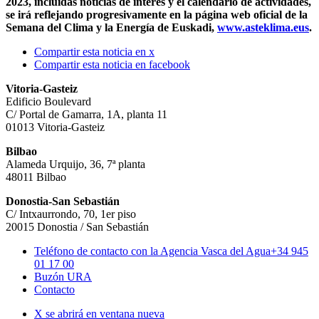
2023, incluidas noticias de interés y el calendario de actividades,
se irá reflejando progresivamente en la página web oficial de la
Semana del Clima y la Energía de Euskadi,
www.asteklima.eus
.
Compartir esta noticia en x
Compartir esta noticia en facebook
Vitoria-Gasteiz
Edificio Boulevard
C/ Portal de Gamarra, 1A, planta 11
01013 Vitoria-Gasteiz
Bilbao
Alameda Urquijo, 36, 7ª planta
48011 Bilbao
Donostia-San Sebastián
C/ Intxaurrondo, 70, 1er piso
20015 Donostia / San Sebastián
Teléfono de contacto con la Agencia Vasca del Agua
+34 945
01 17 00
Buzón URA
Contacto
X se abrirá en ventana nueva