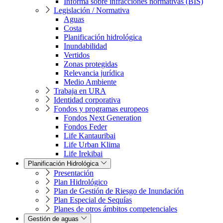
Informa sobre infracciones normativas (BIS)
Legislación / Normativa
Aguas
Costa
Planificación hidrológica
Inundabilidad
Vertidos
Zonas protegidas
Relevancia jurídica
Medio Ambiente
Trabaja en URA
Identidad corporativa
Fondos y programas europeos
Fondos Next Generation
Fondos Feder
Life Kantauribai
Life Urban Klima
Life Irekibai
Planificación Hidrológica
Presentación
Plan Hidrológico
Plan de Gestión de Riesgo de Inundación
Plan Especial de Sequías
Planes de otros ámbitos competenciales
Gestión de aguas