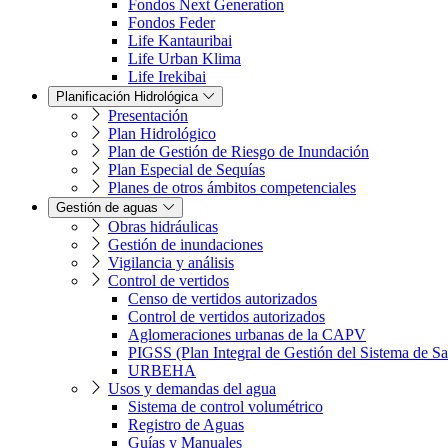
Fondos Next Generation
Fondos Feder
Life Kantauribai
Life Urban Klima
Life Irekibai
Planificación Hidrológica
Presentación
Plan Hidrológico
Plan de Gestión de Riesgo de Inundación
Plan Especial de Sequías
Planes de otros ámbitos competenciales
Gestión de aguas
Obras hidráulicas
Gestión de inundaciones
Vigilancia y análisis
Control de vertidos
Censo de vertidos autorizados
Control de vertidos autorizados
Aglomeraciones urbanas de la CAPV
PIGSS (Plan Integral de Gestión del Sistema de S
URBEHA
Usos y demandas del agua
Sistema de control volumétrico
Registro de Aguas
Guías y Manuales