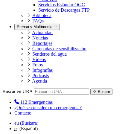
Servicios Estándar OGC
Servicio de Descargas FTP
Biblioteca
FAQs
Prensa y Multimedia
Actualidad
Noticias
Reportajes
Campañas de sensibilización
Senderos del agua
Vídeos
Fotos
Infografías
Podcasts
Agenda
Buscar en URA
Buscar
112
Emergencias
¿Qué se considera una emergencia?
Contacto
eu
(Euskara)
es
(Español)