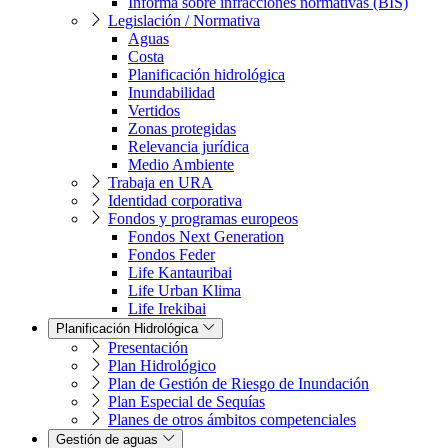
Informa sobre infracciones normativas (BIS)
Legislación / Normativa
Aguas
Costa
Planificación hidrológica
Inundabilidad
Vertidos
Zonas protegidas
Relevancia jurídica
Medio Ambiente
Trabaja en URA
Identidad corporativa
Fondos y programas europeos
Fondos Next Generation
Fondos Feder
Life Kantauribai
Life Urban Klima
Life Irekibai
Planificación Hidrológica
Presentación
Plan Hidrológico
Plan de Gestión de Riesgo de Inundación
Plan Especial de Sequías
Planes de otros ámbitos competenciales
Gestión de aguas