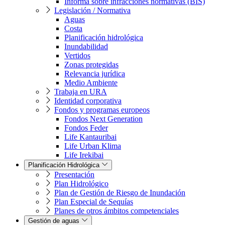
Informa sobre infracciones normativas (BIS)
Legislación / Normativa
Aguas
Costa
Planificación hidrológica
Inundabilidad
Vertidos
Zonas protegidas
Relevancia jurídica
Medio Ambiente
Trabaja en URA
Identidad corporativa
Fondos y programas europeos
Fondos Next Generation
Fondos Feder
Life Kantauribai
Life Urban Klima
Life Irekibai
Planificación Hidrológica
Presentación
Plan Hidrológico
Plan de Gestión de Riesgo de Inundación
Plan Especial de Sequías
Planes de otros ámbitos competenciales
Gestión de aguas