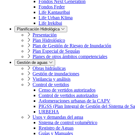
Fondos Next Generation
Fondos Feder
Life Kantauribai
Life Urban Klima
Life Irekibai
Planificación Hidrológica
Presentación
Plan Hidrológico
Plan de Gestión de Riesgo de Inundación
Plan Especial de Sequías
Planes de otros ámbitos competenciales
Gestión de aguas
Obras hidráulicas
Gestión de inundaciones
Vigilancia y análisis
Control de vertidos
Censo de vertidos autorizados
Control de vertidos autorizados
Aglomeraciones urbanas de la CAPV
PIGSS (Plan Integral de Gestión del Sistema de S
URBEHA
Usos y demandas del agua
Sistema de control volumétrico
Registro de Aguas
Guías y Manuales