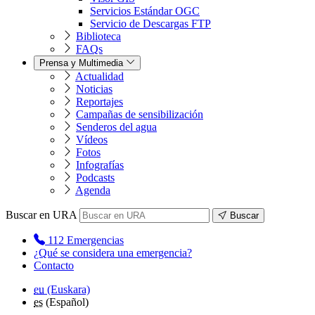
Servicios Estándar OGC
Servicio de Descargas FTP
Biblioteca
FAQs
Prensa y Multimedia
Actualidad
Noticias
Reportajes
Campañas de sensibilización
Senderos del agua
Vídeos
Fotos
Infografías
Podcasts
Agenda
Buscar en URA
Buscar
112
Emergencias
¿Qué se considera una emergencia?
Contacto
eu
(Euskara)
es
(Español)