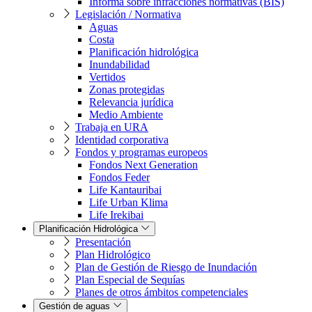
Informa sobre infracciones normativas (BIS)
Legislación / Normativa
Aguas
Costa
Planificación hidrológica
Inundabilidad
Vertidos
Zonas protegidas
Relevancia jurídica
Medio Ambiente
Trabaja en URA
Identidad corporativa
Fondos y programas europeos
Fondos Next Generation
Fondos Feder
Life Kantauribai
Life Urban Klima
Life Irekibai
Planificación Hidrológica
Presentación
Plan Hidrológico
Plan de Gestión de Riesgo de Inundación
Plan Especial de Sequías
Planes de otros ámbitos competenciales
Gestión de aguas