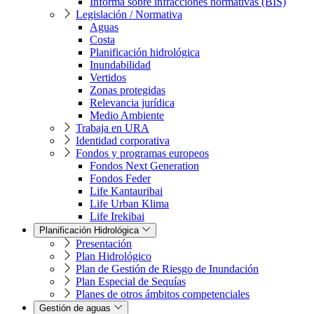
Informa sobre infracciones normativas (BIS)
Legislación / Normativa
Aguas
Costa
Planificación hidrológica
Inundabilidad
Vertidos
Zonas protegidas
Relevancia jurídica
Medio Ambiente
Trabaja en URA
Identidad corporativa
Fondos y programas europeos
Fondos Next Generation
Fondos Feder
Life Kantauribai
Life Urban Klima
Life Irekibai
Planificación Hidrológica
Presentación
Plan Hidrológico
Plan de Gestión de Riesgo de Inundación
Plan Especial de Sequías
Planes de otros ámbitos competenciales
Gestión de aguas