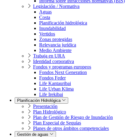
Informa sobre infracciones normativas (BIS)
Legislación / Normativa
Aguas
Costa
Planificación hidrológica
Inundabilidad
Vertidos
Zonas protegidas
Relevancia jurídica
Medio Ambiente
Trabaja en URA
Identidad corporativa
Fondos y programas europeos
Fondos Next Generation
Fondos Feder
Life Kantauribai
Life Urban Klima
Life Irekibai
Planificación Hidrológica
Presentación
Plan Hidrológico
Plan de Gestión de Riesgo de Inundación
Plan Especial de Sequías
Planes de otros ámbitos competenciales
Gestión de aguas