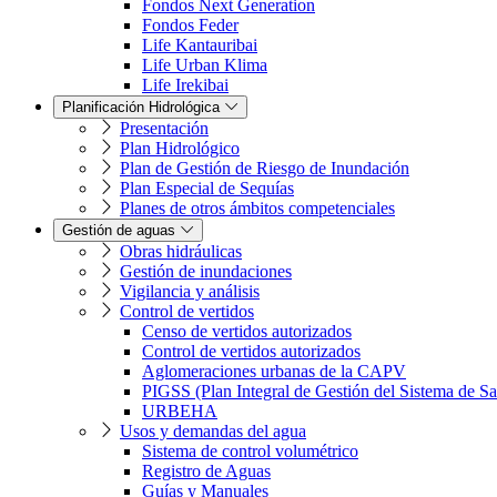
Fondos Next Generation
Fondos Feder
Life Kantauribai
Life Urban Klima
Life Irekibai
Planificación Hidrológica
Presentación
Plan Hidrológico
Plan de Gestión de Riesgo de Inundación
Plan Especial de Sequías
Planes de otros ámbitos competenciales
Gestión de aguas
Obras hidráulicas
Gestión de inundaciones
Vigilancia y análisis
Control de vertidos
Censo de vertidos autorizados
Control de vertidos autorizados
Aglomeraciones urbanas de la CAPV
PIGSS (Plan Integral de Gestión del Sistema de S
URBEHA
Usos y demandas del agua
Sistema de control volumétrico
Registro de Aguas
Guías y Manuales