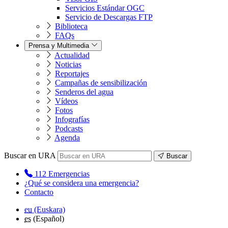
Servicios Estándar OGC
Servicio de Descargas FTP
Biblioteca
FAQs
Prensa y Multimedia
Actualidad
Noticias
Reportajes
Campañas de sensibilización
Senderos del agua
Vídeos
Fotos
Infografías
Podcasts
Agenda
Buscar en URA
Buscar
112
Emergencias
¿Qué se considera una emergencia?
Contacto
eu
(Euskara)
es
(Español)