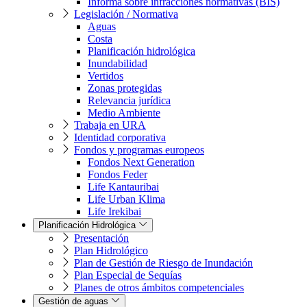
Informa sobre infracciones normativas (BIS)
Legislación / Normativa
Aguas
Costa
Planificación hidrológica
Inundabilidad
Vertidos
Zonas protegidas
Relevancia jurídica
Medio Ambiente
Trabaja en URA
Identidad corporativa
Fondos y programas europeos
Fondos Next Generation
Fondos Feder
Life Kantauribai
Life Urban Klima
Life Irekibai
Planificación Hidrológica
Presentación
Plan Hidrológico
Plan de Gestión de Riesgo de Inundación
Plan Especial de Sequías
Planes de otros ámbitos competenciales
Gestión de aguas