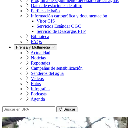
Programa de seguimiento del estado de las aguas
Datos de estaciones de aforo
Perfiles de baño
Información cartográfica y documentación
Visor GIS
Servicios Estándar OGC
Servicio de Descargas FTP
Biblioteca
FAQs
Prensa y Multimedia
Actualidad
Noticias
Reportajes
Campañas de sensibilización
Senderos del agua
Vídeos
Fotos
Infografías
Podcasts
Agenda
Buscar