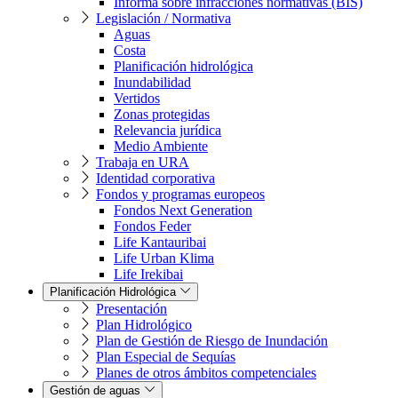
Informa sobre infracciones normativas (BIS)
Legislación / Normativa
Aguas
Costa
Planificación hidrológica
Inundabilidad
Vertidos
Zonas protegidas
Relevancia jurídica
Medio Ambiente
Trabaja en URA
Identidad corporativa
Fondos y programas europeos
Fondos Next Generation
Fondos Feder
Life Kantauribai
Life Urban Klima
Life Irekibai
Planificación Hidrológica
Presentación
Plan Hidrológico
Plan de Gestión de Riesgo de Inundación
Plan Especial de Sequías
Planes de otros ámbitos competenciales
Gestión de aguas