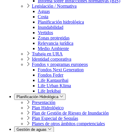
Informa sobre infracciones normativas (BIS)
Legislación / Normativa
Aguas
Costa
Planificación hidrológica
Inundabilidad
Vertidos
Zonas protegidas
Relevancia jurídica
Medio Ambiente
Trabaja en URA
Identidad corporativa
Fondos y programas europeos
Fondos Next Generation
Fondos Feder
Life Kantauribai
Life Urban Klima
Life Irekibai
Planificación Hidrológica
Presentación
Plan Hidrológico
Plan de Gestión de Riesgo de Inundación
Plan Especial de Sequías
Planes de otros ámbitos competenciales
Gestión de aguas