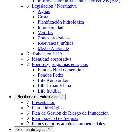
Informa sobre infracciones normativas (BIS)
Legislación / Normativa
Aguas
Costa
Planificación hidrológica
Inundabilidad
Vertidos
Zonas protegidas
Relevancia jurídica
Medio Ambiente
Trabaja en URA
Identidad corporativa
Fondos y programas europeos
Fondos Next Generation
Fondos Feder
Life Kantauribai
Life Urban Klima
Life Irekibai
Planificación Hidrológica
Presentación
Plan Hidrológico
Plan de Gestión de Riesgo de Inundación
Plan Especial de Sequías
Planes de otros ámbitos competenciales
Gestión de aguas