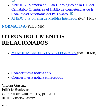
ANEJO 2. Memoria del Plan Hidrológico de la DH del
Cantábrico Oriental en el ámbito de competencias de la
Comunidad Autónoma del País Vasco.
ANEJO 3. Programa de Medidas Integrado.
(Pdf. 1 Mb)
NORMATIVA
(Pdf. 3 Mb)
OTROS DOCUMENTOS
RELACIONADOS
MEMORIA AMBIENTAL INTEGRADA
(Pdf. 10 Mb)
Compartir esta noticia en x
Compartir esta noticia en facebook
Vitoria-Gasteiz
Edificio Boulevard
C/ Portal de Gamarra, 1A, planta 11
01013 Vitoria-Gasteiz