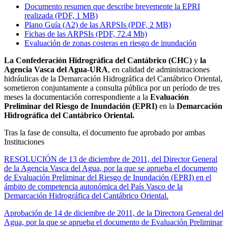
Documento resumen que describe brevemente la EPRI
realizada (PDF, 1 MB)
Plano Guía (A2) de las ARPSIs (PDF, 2 MB)
Fichas de las ARPSIs (PDF, 72.4 Mb)
Evaluación de zonas costeras en riesgo de inundación
La Confederación Hidrográfica del Cantábrico (CHC)
y
la
Agencia Vasca del Agua-URA
, en calidad de administraciones
hidráulicas de la Demarcación Hidrográfica del Cantábrico Oriental,
sometieron conjuntamente a consulta pública por un período de tres
meses la documentación correspondiente a la
Evaluación
Preliminar del Riesgo de Inundación (EPRI)
en la
Demarcación
Hidrográfica del Cantábrico Oriental.
Tras la fase de consulta, el documento fue aprobado por ambas
Instituciones
RESOLUCIÓN de 13 de diciembre de 2011, del Director General
de la Agencia Vasca del Agua, por la que se aprueba el documento
de Evaluación Preliminar del Riesgo de Inundación (EPRI) en el
ámbito de competencia autonómica del País Vasco de la
Demarcación Hidrográfica del Cantábrico Oriental.
Aprobación de 14 de diciembre de 2011, de la Directora General del
Agua, por la que se aprueba el documento de Evaluación Preliminar