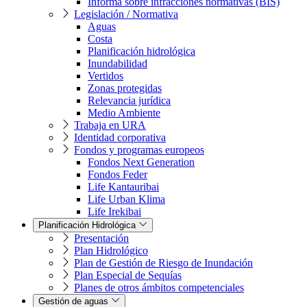
Informa sobre infracciones normativas (BIS)
Legislación / Normativa
Aguas
Costa
Planificación hidrológica
Inundabilidad
Vertidos
Zonas protegidas
Relevancia jurídica
Medio Ambiente
Trabaja en URA
Identidad corporativa
Fondos y programas europeos
Fondos Next Generation
Fondos Feder
Life Kantauribai
Life Urban Klima
Life Irekibai
Planificación Hidrológica
Presentación
Plan Hidrológico
Plan de Gestión de Riesgo de Inundación
Plan Especial de Sequías
Planes de otros ámbitos competenciales
Gestión de aguas