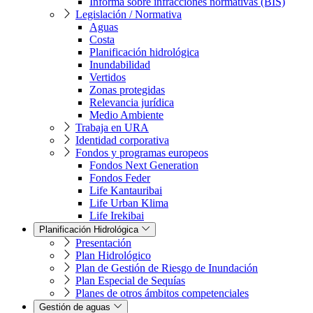
Informa sobre infracciones normativas (BIS)
Legislación / Normativa
Aguas
Costa
Planificación hidrológica
Inundabilidad
Vertidos
Zonas protegidas
Relevancia jurídica
Medio Ambiente
Trabaja en URA
Identidad corporativa
Fondos y programas europeos
Fondos Next Generation
Fondos Feder
Life Kantauribai
Life Urban Klima
Life Irekibai
Planificación Hidrológica
Presentación
Plan Hidrológico
Plan de Gestión de Riesgo de Inundación
Plan Especial de Sequías
Planes de otros ámbitos competenciales
Gestión de aguas