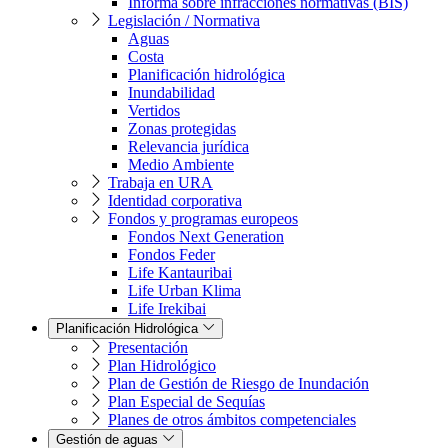
Informa sobre infracciones normativas (BIS)
Legislación / Normativa
Aguas
Costa
Planificación hidrológica
Inundabilidad
Vertidos
Zonas protegidas
Relevancia jurídica
Medio Ambiente
Trabaja en URA
Identidad corporativa
Fondos y programas europeos
Fondos Next Generation
Fondos Feder
Life Kantauribai
Life Urban Klima
Life Irekibai
Planificación Hidrológica
Presentación
Plan Hidrológico
Plan de Gestión de Riesgo de Inundación
Plan Especial de Sequías
Planes de otros ámbitos competenciales
Gestión de aguas