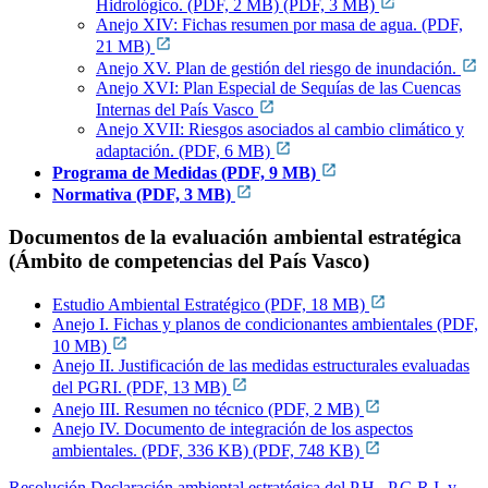
Hidrológico. (PDF, 2 MB) (PDF, 3 MB)
Anejo XIV: Fichas resumen por masa de agua. (PDF,
21 MB)
Anejo XV. Plan de gestión del riesgo de inundación.
Anejo XVI: Plan Especial de Sequías de las Cuencas
Internas del País Vasco
Anejo XVII: Riesgos asociados al cambio climático y
adaptación. (PDF, 6 MB)
Programa de Medidas (PDF, 9 MB)
Normativa (PDF, 3 MB)
Documentos de la evaluación ambiental estratégica
(Ámbito de competencias del País Vasco)
Estudio Ambiental Estratégico (PDF, 18 MB)
Anejo I. Fichas y planos de condicionantes ambientales (PDF,
10 MB)
Anejo II. Justificación de las medidas estructurales evaluadas
del PGRI. (PDF, 13 MB)
Anejo III. Resumen no técnico (PDF, 2 MB)
Anejo IV. Documento de integración de los aspectos
ambientales. (PDF, 336 KB) (PDF, 748 KB)
Resolución Declaración ambiental estratégica del P.H., P.G.R.I. y