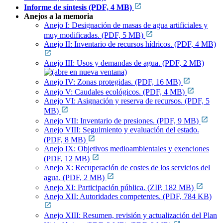
Informe de síntesis (PDF, 4 MB)
Anejos a la memoria
Anejo I: Designación de masas de agua artificiales y
muy modificadas. (PDF, 5 MB)
Anejo II: Inventario de recursos hídricos. (PDF, 4 MB)
Anejo III: Usos y demandas de agua. (PDF, 2 MB)
Anejo IV: Zonas protegidas. (PDF, 16 MB)
Anejo V: Caudales ecológicos. (PDF, 4 MB)
Anejo VI: Asignación y reserva de recursos. (PDF, 5
MB)
Anejo VII: Inventario de presiones. (PDF, 9 MB)
Anejo VIII: Seguimiento y evaluación del estado.
(PDF, 8 MB)
Anejo IX: Objetivos medioambientales y exenciones
(PDF, 12 MB)
Anejo X: Recuperación de costes de los servicios del
agua. (PDF, 2 MB)
Anejo XI: Participación pública. (ZIP, 182 MB)
Anejo XII: Autoridades competentes. (PDF, 784 KB)
Anejo XIII: Resumen, revisión y actualización del Plan