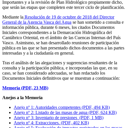
Importantes y a la revisión de Plan Hidrológico propiamente dicho,
que serán las etapas que completen este tercer ciclo de planificación.
Mediante la
Resolución de 19 de octubre de 2018 del Director
General de la Agencia Vasca del Agua
se han sometido a consulta e
información pública, durante 6 meses, los citados Documentos
Iniciales correspondientes a la Demarcación Hidrográfica del
Cantábrico Oriental, en el ámbito de las Cuencas Internas del País
Vasco. Asimismo, se han desarrollado reuniones de participación
pública en las que se han presentado dichos documentos a las partes
interesadas y a la ciudadanía en general.
Tras el análisis de las alegaciones y sugerencias resultantes de la
consulta y la participación pública, e incorporadas las que, en su
caso, se han considerado adecuadas, se han redactado los
Documentos Iniciales definitivos que se muestran a continuación:
Memoria (PDF, 23 MB)
Anejos a la Memoria
Anejo nº 1: Autoridades competentes (PDF, 494 KB)
Anejo nº 2: Listado de las masas de agua (PDF, 624 KB)
Anejo nº 3: Inventario de presiones (PDF, 1 MB)
Anejo nº 4: Extracciones. (PDF, 402 KB)
Anejo nº 5: Evaluación de impactos registrados en las masas