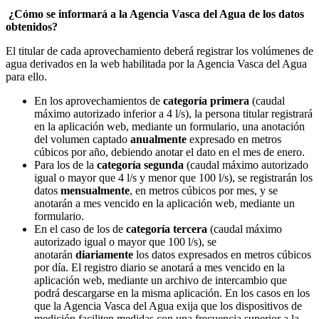
¿Cómo se informará a la Agencia Vasca del Agua de los datos
obtenidos?
El titular de cada aprovechamiento deberá registrar los volúmenes de
agua derivados en la web habilitada por la Agencia Vasca del Agua
para ello.
En los aprovechamientos de
categoría primera
(
caudal
máximo autorizado inferior a 4 l/s
), la persona titular registrará
en la aplicación web, mediante un formulario, una anotación
del volumen captado
anualmente
expresado en metros
cúbicos por año, debiendo anotar el dato en el mes de enero.
Para los de la
categoría segunda
(
caudal máximo autorizado
igual o mayor que 4 l/s y menor que 100 l/s
), se registrarán los
datos
mensualmente
, en metros cúbicos por mes, y se
anotarán a mes vencido en la aplicación web, mediante un
formulario.
En el caso de los de
categoría tercera
(
caudal máximo
autorizado igual o mayor que 100 l/s
), se
anotarán
diariamente
los datos expresados en metros cúbicos
por día. El registro diario se anotará a mes vencido en la
aplicación web, mediante un archivo de intercambio que
podrá descargarse en la misma aplicación. En los casos en los
que la Agencia Vasca del Agua exija que los dispositivos de
medición faciliten medidas con una frecuencia superior a la