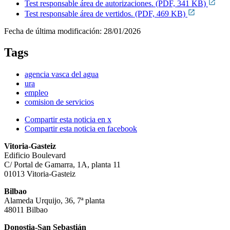
Test responsable área de autorizaciones. (PDF, 341 KB)
Test responsable área de vertidos. (PDF, 469 KB)
Fecha de última modificación:
28/01/2026
Tags
agencia vasca del agua
ura
empleo
comision de servicios
Compartir esta noticia en x
Compartir esta noticia en facebook
Vitoria-Gasteiz
Edificio Boulevard
C/ Portal de Gamarra, 1A, planta 11
01013 Vitoria-Gasteiz
Bilbao
Alameda Urquijo, 36, 7ª planta
48011 Bilbao
Donostia-San Sebastián