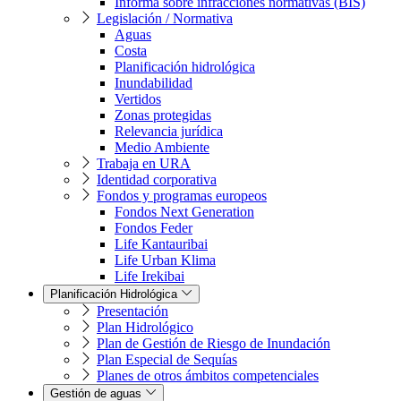
Informa sobre infracciones normativas (BIS)
Legislación / Normativa
Aguas
Costa
Planificación hidrológica
Inundabilidad
Vertidos
Zonas protegidas
Relevancia jurídica
Medio Ambiente
Trabaja en URA
Identidad corporativa
Fondos y programas europeos
Fondos Next Generation
Fondos Feder
Life Kantauribai
Life Urban Klima
Life Irekibai
Planificación Hidrológica
Presentación
Plan Hidrológico
Plan de Gestión de Riesgo de Inundación
Plan Especial de Sequías
Planes de otros ámbitos competenciales
Gestión de aguas