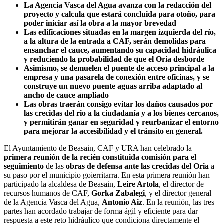
La Agencia Vasca del Agua avanza con la redacción del
proyecto y calcula que estará concluida para otoño, para
poder iniciar así la obra a la mayor brevedad
Las edificaciones situadas en la margen izquierda del río,
a la altura de la entrada a CAF, serán demolidas para
ensanchar el cauce, aumentando su capacidad hidráulica
y reduciendo la probabilidad de que el Oria desborde
Asimismo, se demuelen el puente de acceso principal a la
empresa y una pasarela de conexión entre oficinas, y se
construye un nuevo puente aguas arriba adaptado al
ancho de cauce ampliado
Las obras traerán consigo evitar los daños causados por
las crecidas del rio a la ciudadanía y a los bienes cercanos,
y permitirán ganar en seguridad y reurbanizar el entorno
para mejorar la accesibilidad y el tránsito en general.
El Ayuntamiento de Beasain, CAF y URA han celebrado la
primera reunión de la recién constituida comisión para el
seguimiento
de las
obras de defensa ante las crecidas del Oria
a
su paso por el municipio goierritarra. En esta primera reunión han
participado la alcaldesa de Beasain,
Leire Artola
, el director de
recursos humanos de CAF,
Gorka Zabalegi
, y el director general
de la Agencia Vasca del Agua,
Antonio Aiz
. En la reunión, las tres
partes han acordado trabajar de forma ágil y eficiente para dar
respuesta a este reto hidráulico que condiciona directamente el