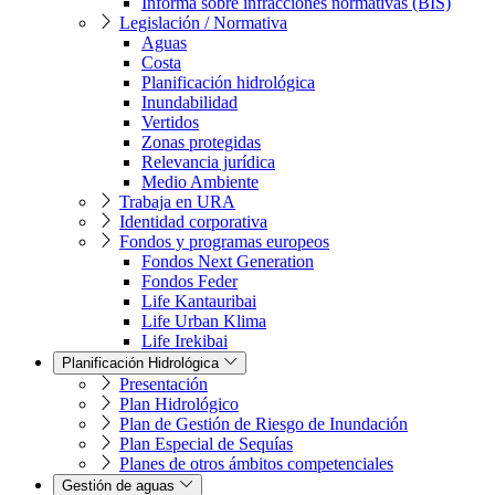
Informa sobre infracciones normativas (BIS)
Legislación / Normativa
Aguas
Costa
Planificación hidrológica
Inundabilidad
Vertidos
Zonas protegidas
Relevancia jurídica
Medio Ambiente
Trabaja en URA
Identidad corporativa
Fondos y programas europeos
Fondos Next Generation
Fondos Feder
Life Kantauribai
Life Urban Klima
Life Irekibai
Planificación Hidrológica
Presentación
Plan Hidrológico
Plan de Gestión de Riesgo de Inundación
Plan Especial de Sequías
Planes de otros ámbitos competenciales
Gestión de aguas