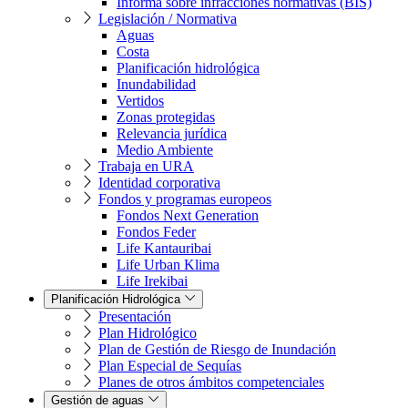
Informa sobre infracciones normativas (BIS)
Legislación / Normativa
Aguas
Costa
Planificación hidrológica
Inundabilidad
Vertidos
Zonas protegidas
Relevancia jurídica
Medio Ambiente
Trabaja en URA
Identidad corporativa
Fondos y programas europeos
Fondos Next Generation
Fondos Feder
Life Kantauribai
Life Urban Klima
Life Irekibai
Planificación Hidrológica
Presentación
Plan Hidrológico
Plan de Gestión de Riesgo de Inundación
Plan Especial de Sequías
Planes de otros ámbitos competenciales
Gestión de aguas