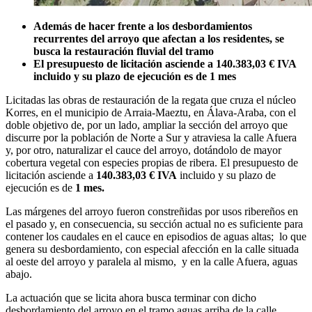
Además de hacer frente a los desbordamientos
recurrentes del arroyo que afectan a los residentes, se
busca la restauración fluvial del tramo
El presupuesto de licitación asciende a 140.383,03 € IVA
incluido y su plazo de ejecución es de 1 mes
Licitadas las obras de restauración de la regata que cruza el núcleo
Korres, en el municipio de Arraia-Maeztu, en Álava-Araba, con el
doble objetivo de, por un lado, ampliar la sección del arroyo que
discurre por la población de Norte a Sur y atraviesa la calle Afuera
y, por otro, naturalizar el cauce del arroyo, dotándolo de mayor
cobertura vegetal con especies propias de ribera. El presupuesto de
licitación asciende a
140.383,03 € IVA
incluido y su plazo de
ejecución es de
1 mes.
Las márgenes del arroyo fueron constreñidas por usos ribereños en
el pasado y, en consecuencia, su sección actual no es suficiente para
contener los caudales en el cauce en episodios de aguas altas; lo que
genera su desbordamiento, con especial afección en la calle situada
al oeste del arroyo y paralela al mismo, y en la calle Afuera, aguas
abajo.
La actuación que se licita ahora busca terminar con dicho
desbordamiento del arroyo en el tramo aguas arriba de la calle