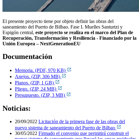
El presente proyecto tiene por objeto definir las obras del
saneamiento del Puerto de Bilbao. Fase I. Muelles Santurtzi y
Espigón central,
este proyecto se realiza
en el marco del Plan de
Recuperación, Transformación y Resiliencia - Financiado por la
Unión Europea – NextGenerationEU
Documentación
Memoria. (PDF, 970 KB)
Anejos. (ZIP, 306 MB)
Planos. (ZIP, 1 GB)
Pliego. (ZIP, 24 MB)
Presupuesto. (ZIP, 3 MB)
Noticias:
20/09/2022
Licitación de la primera fase de las obras del
nuevo sistema de saneamiento del Puerto de Bilbao
30/05/2022
Firmado el convenio que permitirá construir el
nuevo sistema de saneamiento que llevará las aguas residuales