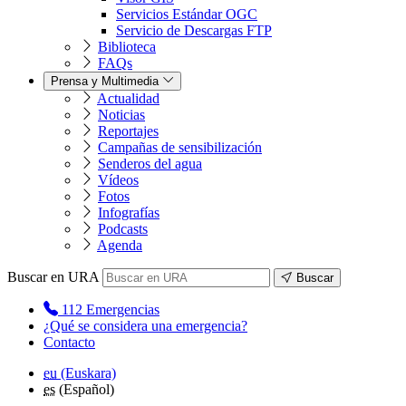
Servicios Estándar OGC
Servicio de Descargas FTP
Biblioteca
FAQs
Prensa y Multimedia
Actualidad
Noticias
Reportajes
Campañas de sensibilización
Senderos del agua
Vídeos
Fotos
Infografías
Podcasts
Agenda
Buscar en URA
Buscar
112
Emergencias
¿Qué se considera una emergencia?
Contacto
eu
(Euskara)
es
(Español)