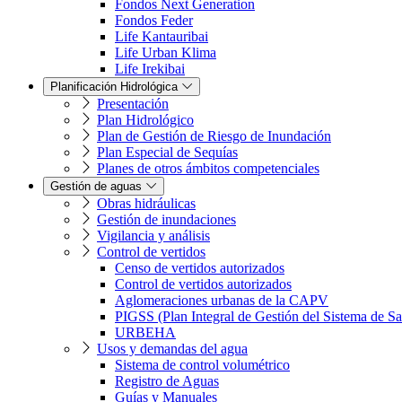
Fondos Next Generation
Fondos Feder
Life Kantauribai
Life Urban Klima
Life Irekibai
Planificación Hidrológica
Presentación
Plan Hidrológico
Plan de Gestión de Riesgo de Inundación
Plan Especial de Sequías
Planes de otros ámbitos competenciales
Gestión de aguas
Obras hidráulicas
Gestión de inundaciones
Vigilancia y análisis
Control de vertidos
Censo de vertidos autorizados
Control de vertidos autorizados
Aglomeraciones urbanas de la CAPV
PIGSS (Plan Integral de Gestión del Sistema de S
URBEHA
Usos y demandas del agua
Sistema de control volumétrico
Registro de Aguas
Guías y Manuales