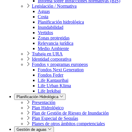
Informa sobre infracciones normativas (BIS)
Legislación / Normativa
Aguas
Costa
Planificación hidrológica
Inundabilidad
Vertidos
Zonas protegidas
Relevancia jurídica
Medio Ambiente
Trabaja en URA
Identidad corporativa
Fondos y programas europeos
Fondos Next Generation
Fondos Feder
Life Kantauribai
Life Urban Klima
Life Irekibai
Planificación Hidrológica
Presentación
Plan Hidrológico
Plan de Gestión de Riesgo de Inundación
Plan Especial de Sequías
Planes de otros ámbitos competenciales
Gestión de aguas