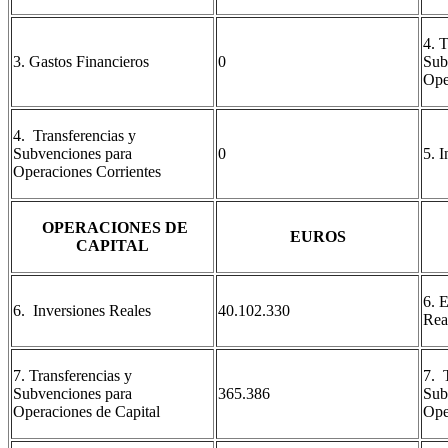
4. 
3. Gastos Financieros
0
Sub
Ope
4. Transferencias y
Subvenciones para
0
5. 
Operaciones Corrientes
OPERACIONES DE
EUROS
CAPITAL
6. 
6. Inversiones Reales
40.102.330
Rea
7. Transferencias y
7. 
Subvenciones para
365.386
Sub
Operaciones de Capital
Ope