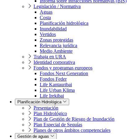
Informa sobre infracciones normativas (BIS)
Legislación / Normativa
Aguas
Costa
Planificación hidrológica
Inundabilidad
Vertidos
Zonas protegidas
Relevancia jurídica
Medio Ambiente
Trabaja en URA
Identidad corporativa
Fondos y programas europeos
Fondos Next Generation
Fondos Feder
Life Kantauribai
Life Urban Klima
Life Irekibai
Planificación Hidrológica
Presentación
Plan Hidrológico
Plan de Gestión de Riesgo de Inundación
Plan Especial de Sequías
Planes de otros ámbitos competenciales
Gestión de aguas