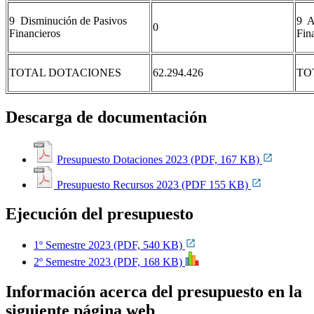
9 Disminución de Pasivos
9 A
0
Financieros
Fin
TOTAL DOTACIONES
62.294.426
TO
Descarga de documentación
Presupuesto Dotaciones 2023 (PDF, 167 KB)
Presupuesto Recursos 2023 (PDF 155 KB)
Ejecución del presupuesto
1º Semestre 2023 (PDF, 540 KB)
2º Semestre 2023 (PDF, 168 KB)
Información acerca del presupuesto en la
siguiente página web