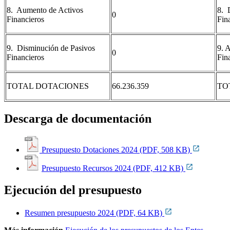
8. Aumento de Activos
8. 
0
Financieros
Fin
9. Disminución de Pasivos
9. 
0
Financieros
Fin
TOTAL DOTACIONES
66.236.359
TO
Descarga de documentación
Presupuesto Dotaciones 2024 (PDF, 508 KB)
Presupuesto Recursos 2024 (PDF, 412 KB)
Ejecución del presupuesto
Resumen presupuesto 2024 (PDF, 64 KB)