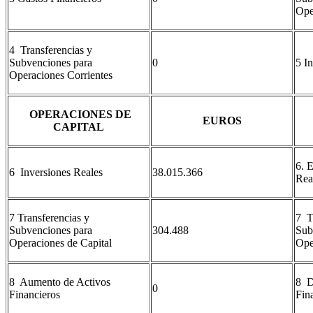
Ope
4 Transferencias y
Subvenciones para
0
5 I
Operaciones Corrientes
OPERACIONES DE
EUROS
CAPITAL
6. 
6 Inversiones Reales
38.015.366
Rea
7 Transferencias y
7 T
Subvenciones para
304.488
Sub
Operaciones de Capital
Ope
8 Aumento de Activos
8 D
0
Financieros
Fin