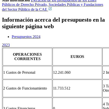
Más información
Ejecución de los presupuestos de los Entes
Públicos de Derecho Privado, Sociedades Públicas y Fundaciones
del Sector Público de la CAE
Información acerca del presupuesto en la
siguiente página web
Presupuestos 2024
2023
OPERACIONES
EUROS
CORRIENTES
1 Gastos de Personal
12.241.060
2 I
3 T
2 Gastos de Funcionamiento
11.733.512
Otr
4 T
3 Gastos Financieros
0
Sub