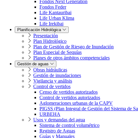
Fondos Next Generation
Fondos Feder
Life Kantauribai
Life Urban Klima
Life Irekibai
Planificación Hidrológica
Presentación
Plan Hidrológico
Plan de Gestión de Riesgo de Inundación
Plan Especial de Sequías
Planes de otros ámbitos competenciales
Gestión de aguas
Obras hidráulicas
Gestión de inundaciones
Vigilancia y análisis
Control de vertidos
Censo de vertidos autorizados
Control de vertidos autorizados
Aglomeraciones urbanas de la CAPV
PIGSS (Plan Integral de Gestión del Sistema de S
URBEHA
Usos y demandas del agua
Sistema de control volumétrico
Registro de Aguas
Guías y Manuales