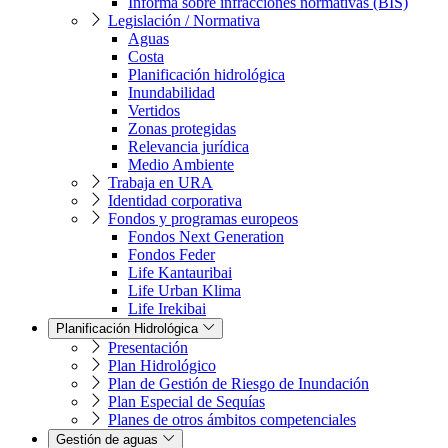
Informa sobre infracciones normativas (BIS)
Legislación / Normativa
Aguas
Costa
Planificación hidrológica
Inundabilidad
Vertidos
Zonas protegidas
Relevancia jurídica
Medio Ambiente
Trabaja en URA
Identidad corporativa
Fondos y programas europeos
Fondos Next Generation
Fondos Feder
Life Kantauribai
Life Urban Klima
Life Irekibai
Planificación Hidrológica
Presentación
Plan Hidrológico
Plan de Gestión de Riesgo de Inundación
Plan Especial de Sequías
Planes de otros ámbitos competenciales
Gestión de aguas