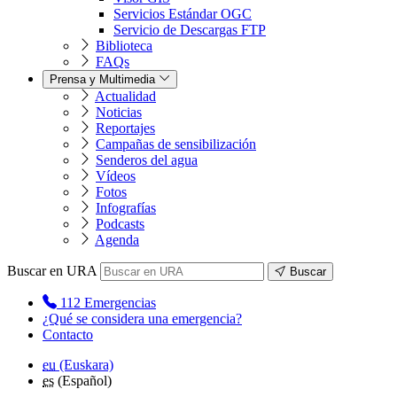
Servicios Estándar OGC
Servicio de Descargas FTP
Biblioteca
FAQs
Prensa y Multimedia
Actualidad
Noticias
Reportajes
Campañas de sensibilización
Senderos del agua
Vídeos
Fotos
Infografías
Podcasts
Agenda
Buscar en URA
Buscar
112
Emergencias
¿Qué se considera una emergencia?
Contacto
eu
(Euskara)
es
(Español)