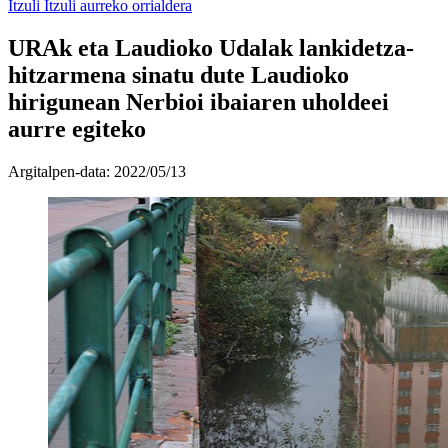
Itzuli
Itzuli aurreko orrialdera
URAk eta Laudioko Udalak lankidetza-
hitzarmena sinatu dute Laudioko
hirigunean Nerbioi ibaiaren uholdeei
aurre egiteko
Argitalpen-data:
2022/05/13